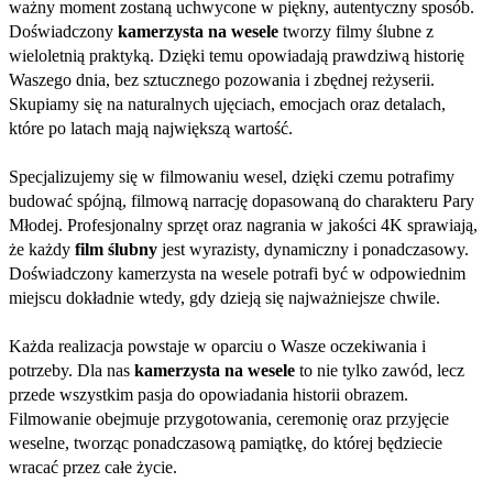
ważny moment zostaną uchwycone w piękny, autentyczny sposób.
Doświadczony
kamerzysta na wesele
tworzy filmy ślubne
z
wieloletnią praktyką. Dzięki temu opowiadają prawdziwą historię
Waszego dnia, bez sztucznego pozowania i zbędnej reżyserii.
Skupiamy się na naturalnych ujęciach, emocjach oraz detalach,
które po latach mają największą wartość.
Specjalizujemy się w filmowaniu wesel, dzięki czemu potrafimy
budować spójną, filmową narrację dopasowaną do charakteru Pary
Młodej. Profesjonalny sprzęt oraz nagrania w jakości 4K sprawiają,
że każdy
film ślubny
jest wyrazisty, dynamiczny i ponadczasowy.
Doświadczony kamerzysta na wesele potrafi być w odpowiednim
miejscu dokładnie wtedy, gdy dzieją się najważniejsze chwile.
Każda realizacja powstaje w oparciu o Wasze oczekiwania i
potrzeby. Dla nas
kamerzysta na wesele
to nie tylko zawód, lecz
przede wszystkim pasja do opowiadania historii obrazem.
Filmowanie obejmuje przygotowania, ceremonię oraz przyjęcie
weselne, tworząc ponadczasową pamiątkę, do której będziecie
wracać przez całe życie.