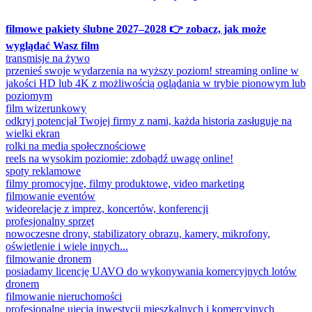
filmowe pakiety ślubne 2027–2028 👉 zobacz, jak może
wyglądać Wasz film
transmisje na żywo
przenieś swoje wydarzenia na wyższy poziom! streaming online w
jakości HD lub 4K z możliwością oglądania w trybie pionowym lub
poziomym
film wizerunkowy
odkryj potencjał Twojej firmy z nami, każda historia zasługuje na
wielki ekran
rolki na media społecznościowe
reels na wysokim poziomie: zdobądź uwagę online!
spoty reklamowe
filmy promocyjne, filmy produktowe, video marketing
filmowanie eventów
wideorelacje z imprez, koncertów, konferencji
profesjonalny sprzęt
nowoczesne drony, stabilizatory obrazu, kamery, mikrofony,
oświetlenie i wiele innych...
filmowanie dronem
posiadamy licencję UAVO do wykonywania komercyjnych lotów
dronem
filmowanie nieruchomości
profesjonalne ujęcia inwestycji mieszkalnych i komercyjnych