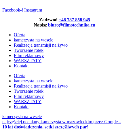
Facebook-f
Instagram
Zadzwoń
+48 787 858 945
Napisz
biuro@filmotechnika.eu
Oferta
kamerzysta na wesele
Realizacja transmisji na żywo
Tworzenie rolek
Film reklamowy
WARSZTATY
Kontakt
Oferta
kamerzysta na wesele
Realizacja transmisji na żywo
Tworzenie rolek
Film reklamowy
WARSZTATY
Kontakt
kamerzysta na wesele
najczęściej oceniany kamerzysta w mazowieckim przez Google –
10 lat doświadczenia, setki szczęśliwych par!